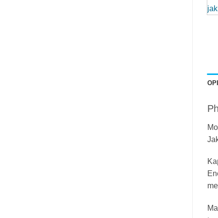
OP
Ph
Mo
Jak
Kap
Eno
meh
Mat