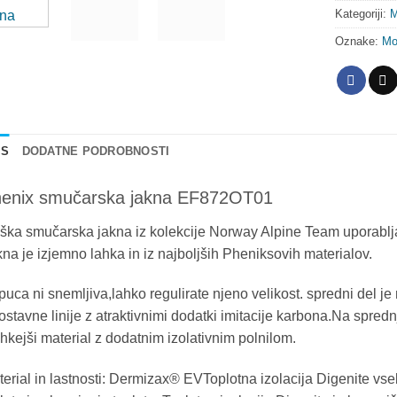
Kategoriji:
M
Oznake:
Mo
IS
DODATNE PODROBNOSTI
enix smučarska jakna EF872OT01
ška smučarska jakna iz kolekcije Norway Alpine Team uporablj
na je izjemno lahka in iz najboljših Pheniksovih materialov.
uca ni snemljiva,lahko regulirate njeno velikost. spredni del je
stavne linije z atraktivnimi dodatki imitacije karbona.Na spred
kejši material z dodatnim izolativnim polnilom.
erial in lastnosti: Dermizax® EVToplotna izolacija Digenite v