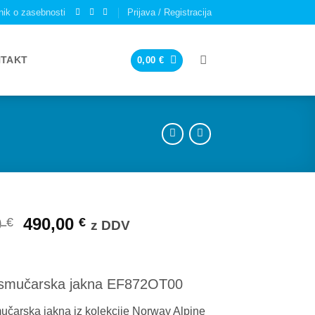
nik o zasebnosti
Prijava / Registracija
TAKT
0,00
€
Izvirna
Trenutna
0
490,00
€
€
z DDV
cena
cena
je
je:
bila:
490,00 €.
 smučarska jakna EF872OT00
700,00 €.
čarska jakna iz kolekcije Norway Alpine