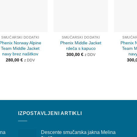
SMUČARSKI DODATKI
SMUČARSKI DODATKI
SMUČAR
Phenix Norway Alpine
Phenix Middle Jacket
Phenix 
Team Middle Jacket
rdeča s kapuco
Team M
navy brez našitkov
navy
300,00
€
z DDV
280,00
€
300,
z DDV
IZPOSTAVLJENI ARTIKLI
ina
Descente smučarska jakna Melina