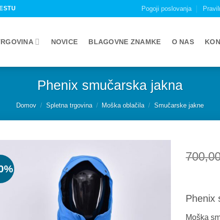
ESTU
Pogoji poslovanja
Pravil
TRGOVINA
NOVICE
BLAGOVNE ZNAMKE
O NAS
KON
Phenix smučarska jakna
Domov
/
Spletna trgovina
/
Moška oblačila
/
Smučarske jakne
700,0
30%
Add to
wishlist
Phenix
Moška smu