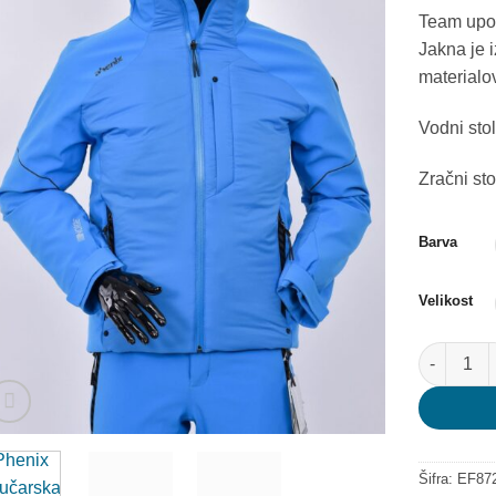
Team upor
Jakna je 
materialo
Vodni st
Zračni st
Barva
Velikost
Phenix sm
Šifra:
EF872