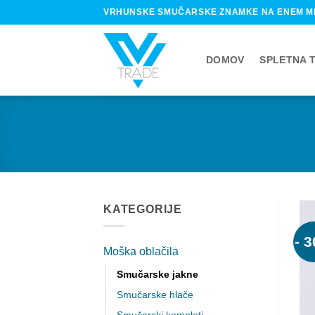
Skip
VRHUNSKE SMUČARSKE ZNAMKE NA ENEM M
to
content
DOMOV
SPLETNA 
KATEGORIJE
- 
Moška oblačila
Smučarske jakne
Smučarske hlače