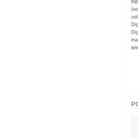
top
(so
ust
Dig
Dig
mat
te
P