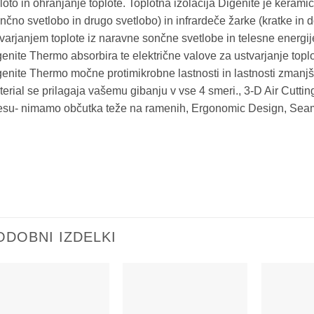
loto in ohranjanje toplote. Toplotna izolacija Digenite je keram
nčno svetlobo in drugo svetlobo) in infrardeče žarke (kratke in 
varjanjem toplote iz naravne sončne svetlobe in telesne energije 
enite Thermo absorbira te električne valove za ustvarjanje top
enite Thermo močne protimikrobne lastnosti in lastnosti zmanjše
erial se prilagaja vašemu gibanju v vse 4 smeri., 3-D Air Cutt
lesu- nimamo občutka teže na ramenih, Ergonomic Design, Seam
ODOBNI IZDELKI
Add to
Add to
wishlist
wishlist