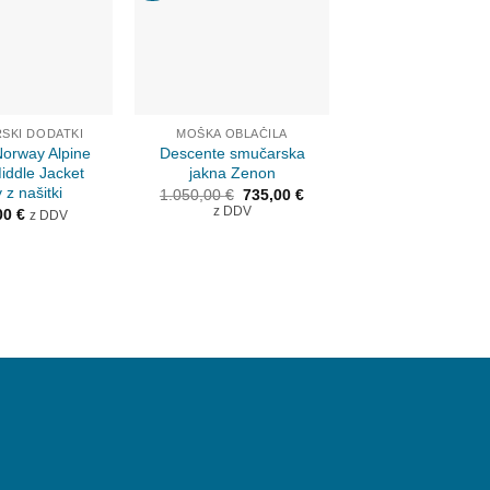
Kolekcija 2022/23
SKI DODATKI
MOŠKA OBLAČILA
MOŠKA OBLAČI
Norway Alpine
Descente smučarska
Descente smučarsk
iddle Jacket
jakna Zenon
Piccard
 z našitki
Izvirna
Trenutna
1.050,00
€
735,00
€
160,00
€
z D
cena
cena
z DDV
00
€
z DDV
je
je:
bila:
735,00 €.
1.050,00 €.