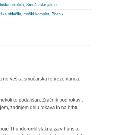
oška oblačila
,
Smučarske jakne
ška oblačila
,
moški komplet
,
Phenix
a norveška smučarska reprezentanca.
 nekoliko podaljšan. Zračnik pod rokavi.
njem, zadnjem delu rokava in na hrbtu
sebuje Thunderon® vlakna za vrhunsko