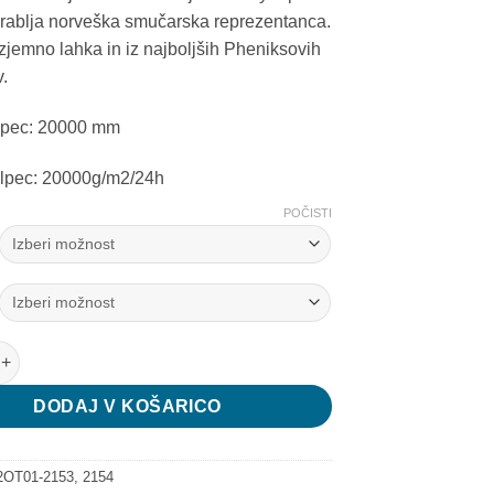
ablja norveška smučarska reprezentanca.
izjemno lahka in iz najboljših Pheniksovih
v.
olpec: 20000 mm
olpec: 20000g/m2/24h
POČISTI
učarska jakna količina
DODAJ V KOŠARICO
OT01-2153, 2154