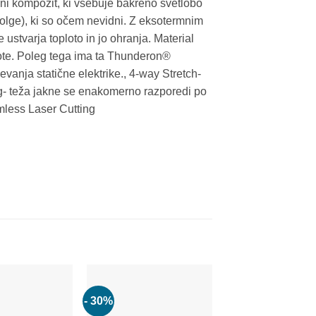
ični kompozit, ki vsebuje bakreno svetlobo
dolge), ki so očem nevidni. Z eksotermnim
ustvarja toploto in jo ohranja. Material
lote. Poleg tega ima ta Thunderon®
vanja statične elektrike., 4-way Stretch-
ing- teža jakne se enakomerno razporedi po
less Laser Cutting
- 30%
Add to
Add to
wishlist
wishlist