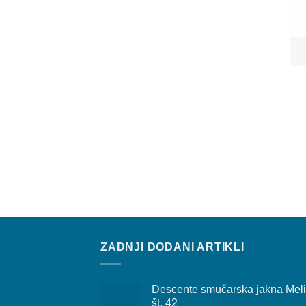
ZADNJI DODANI ARTIKLI
Descente smučarska jakna Mel
št. 42