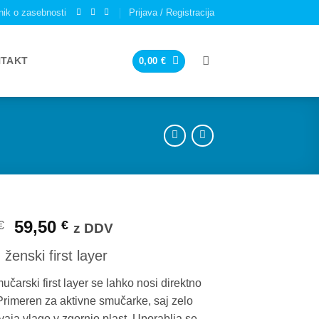
nik o zasebnosti
Prijava / Registracija
TAKT
0,00
€
Izvirna
Trenutna
59,50
€
€
z DDV
cena
cena
ženski first layer
je
je:
bila:
59,50 €.
čarski first layer se lahko nosi direktno
85,00 €.
Primeren za aktivne smučarke, saj zelo
vaja vlago v zgornjo plast. Uporablja se