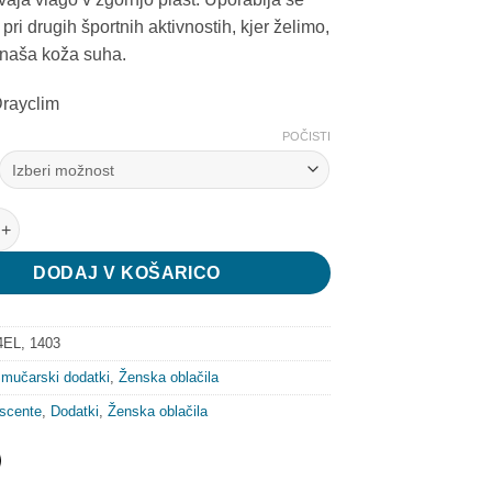
 pri drugih športnih aktivnostih, kjer želimo,
 naša koža suha.
Drayclim
POČISTI
nski first layer količina
DODAJ V KOŠARICO
EL, 1403
mučarski dodatki
,
Ženska oblačila
scente
,
Dodatki
,
Ženska oblačila