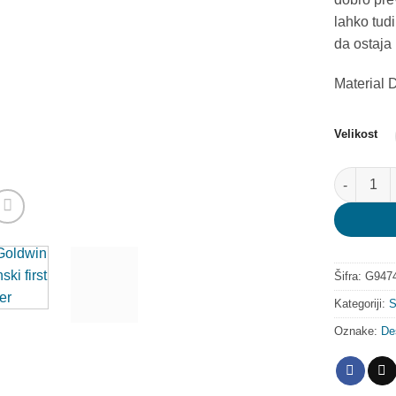
lahko tudi
da ostaja
Material 
Velikost
Goldwin že
Šifra:
G9474
Kategoriji:
S
Oznake:
De