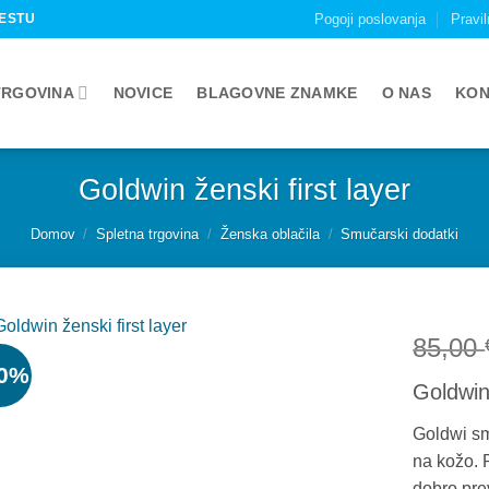
ESTU
Pogoji poslovanja
Pravil
TRGOVINA
NOVICE
BLAGOVNE ZNAMKE
O NAS
KON
Goldwin ženski first layer
Domov
/
Spletna trgovina
/
Ženska oblačila
/
Smučarski dodatki
85,00
30%
Add to
Goldwin 
wishlist
Goldwi smu
na kožo. 
dobro pre