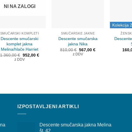
NI NA ZALOGI
Kolekcija 
SMUČARSKI KOMPLETI
SMUČARSKE JAKNE
ŽENSK
Descente smučarski
Descente smučarska
Descente 
komplet jakna
jakna Nika
Melina/hlače Harriet
Izvirna
Trenutna
810,00
€
567,00
€
160,
cena
cena
Izvirna
Trenutna
z DDV
1.360,00
€
952,00
€
je
je:
cena
cena
z DDV
bila:
567,00 €.
je
je:
810,00 €.
bila:
952,00 €.
1.360,00 €.
IZPOSTAVLJENI ARTIKLI
ina
Descente smučarska jakna Melina
št. 42