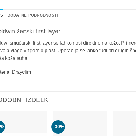
IS
DODATNE PODROBNOSTI
ldwin ženski first layer
dwi smučarski first layer se lahko nosi direktno na kožo. Prime
vaja vlago v zgornjo plast. Uporablja se lahko tudi pri drugih špo
ša koža suha.
erial Drayclim
ODOBNI IZDELKI
0%
- 30%
Add to
Add to
wishlist
wishlist