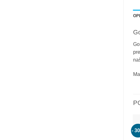
OP
Go
Gol
pre
na
Mat
P
- 3