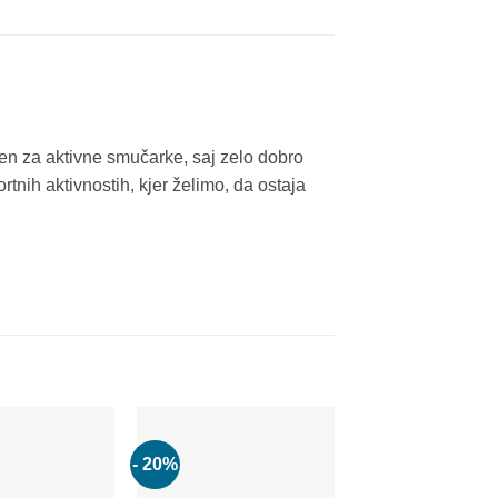
ren za aktivne smučarke, saj zelo dobro
rtnih aktivnostih, kjer želimo, da ostaja
- 20%
- 20%
Add to
Add to
wishlist
wishlist