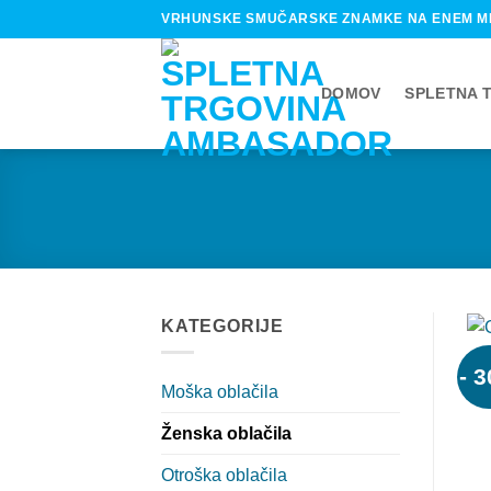
Skip
VRHUNSKE SMUČARSKE ZNAMKE NA ENEM M
to
content
DOMOV
SPLETNA 
KATEGORIJE
- 
Moška oblačila
Ženska oblačila
Otroška oblačila