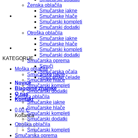
Ženska oblačila
Smučarske jakne
Smučarske hlače
Smučarski kompleti
Smučarski dodatki
Otroška oblačila
Smučarske jakne
Smučarske hlače
Smučarski kompleti
Smučarski dodatki
KATEGORIJE
Smučarska oprema
Smuči
Moška oblačila
Smučarska očala
Smučarske jakne
Smučarske čelade
Smučarske hlače
Novice
Smučarski kompleti
Blagovne znamke
Smučarski dodatki
O nas
Ženska oblačila
Kontakt
Smučarske jakne
Smučarske hlače
0,00
€
Smučarski kompleti
Košarica
Smučarski dodatki
Otroška oblačila
Smučarski kompleti
Smučarska oprema