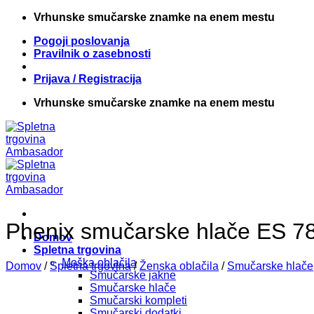
Skip
Vrhunske smučarske znamke na enem mestu
to
Pogoji poslovanja
content
Pravilnik o zasebnosti
Prijava / Registracija
Vrhunske smučarske znamke na enem mestu
Phenix smučarske hlače ES 7
Domov
Spletna trgovina
Moška oblačila
Domov
/
Spletna trgovina
/
Ženska oblačila
/
Smučarske hlače
Smučarske jakne
Smučarske hlače
Smučarski kompleti
Smučarski dodatki