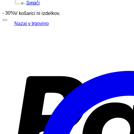
Smuči
- 30%
V košarici ni izdelkov.
Nazaj v trgovino