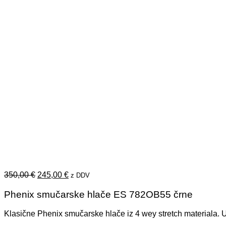
Izvirna
Trenutna
350,00
€
245,00
€
z DDV
cena
cena
je
je:
Phenix smučarske hlače ES 782OB55 črne
bila:
245,00 €.
350,00 €.
Klasične Phenix smučarske hlače iz 4 wey stretch materiala. U