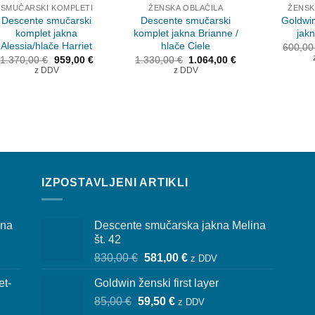
SMUČARSKI KOMPLETI
ŽENSKA OBLAČILA
ŽENSK
Descente smučarski
Descente smučarski
Goldwi
komplet jakna
komplet jakna Brianne /
jakn
Alessia/hlače Harriet
hlače Ciele
600,0
Izvirna
Trenutna
Izvirna
Trenutna
1.370,00
€
959,00
€
1.330,00
€
1.064,00
€
cena
cena
cena
cena
z DDV
z DDV
je
je:
je
je:
bila:
959,00 €.
bila:
1.064,00 €.
1.370,00 €.
1.330,00 €.
IZPOSTAVLJENI ARTIKLI
ina
Descente smučarska jakna Melina
št. 42
Izvirna
Trenutna
830,00
€
581,00
€
z DDV
cena
cena
et-
Goldwin ženski first layer
je
je:
Izvirna
Trenutna
85,00
€
59,50
bila:
€
581,00 €.
z DDV