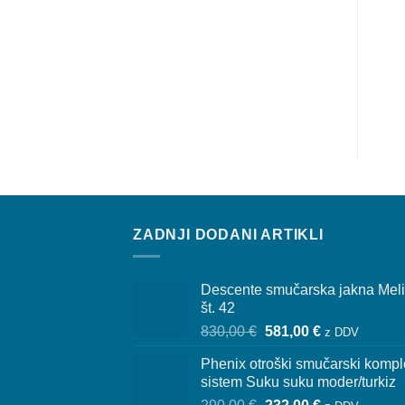
ZADNJI DODANI ARTIKLI
Descente smučarska jakna Mel
št. 42
Izvirna
Trenutna
830,00
€
581,00
€
z DDV
cena
cena
Phenix otroški smučarski kompl
je
je:
sistem Suku suku moder/turkiz
bila:
581,00 €.
Izvirna
Trenutna