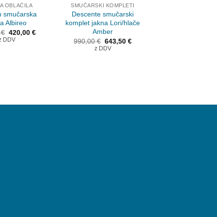
A OBLAČILA
SMUČARSKI KOMPLETI
ŽENSKA OBLAČ
n smučarska
Descente smučarski
Goldwin smuča
a Albireo
komplet jakna Lori/hlače
jakna Iris
Amber
Izvirna
Trenutna
Izvir
0
€
420,00
€
500,00
€
350,
cena
cena
cena
z DDV
Izvirna
Trenutna
z DDV
990,00
€
643,50
€
je
je:
je
cena
cena
z DDV
bila:
420,00 €.
bila:
je
je:
600,00 €.
500,0
bila:
643,50 €.
990,00 €.