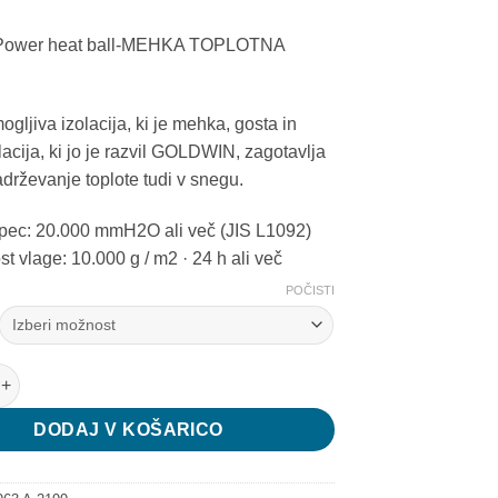
a Power heat ball-MEHKA TOPLOTNA
gljiva izolacija, ki je mehka, gosta in
lacija, ki jo je razvil GOLDWIN, zagotavlja
adrževanje toplote tudi v snegu.
lpec: 20.000 mmH2O ali več (JIS L1092)
t vlage: 10.000 g / m2 · 24 h ali več
POČISTI
ače Iris količina
DODAJ V KOŠARICO