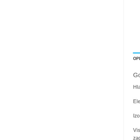
OP
Go
Hla
Ele
Iz
Vis
zad