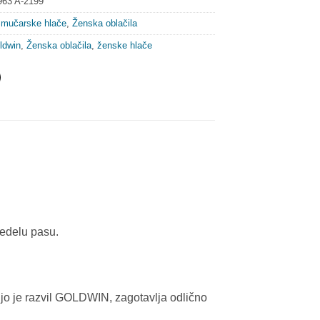
63 A-2199
mučarske hlače
,
Ženska oblačila
ldwin
,
Ženska oblačila
,
ženske hlače
redelu pasu.
ki jo je razvil GOLDWIN, zagotavlja odlično