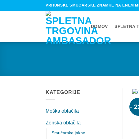
Skip
VRHUNSKE SMUČARSKE ZNAMKE NA ENEM M
to
content
DOMOV
SPLETNA 
KATEGORIJE
- 
Moška oblačila
Ženska oblačila
Smučarske jakne