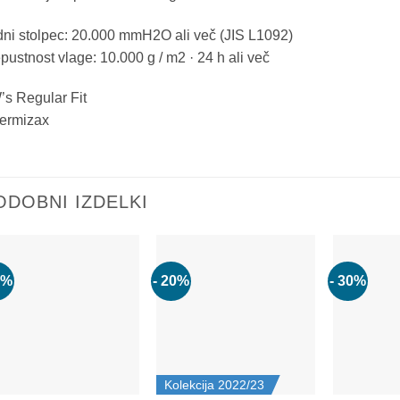
ni stolpec: 20.000 mmH2O ali več (JIS L1092)
pustnost vlage: 10.000 g / m2 · 24 h ali več
’s Regular Fit
Dermizax
ODOBNI IZDELKI
0%
- 20%
- 30%
Add to
Add to
wishlist
wishlist
Kolekcija 2022/23