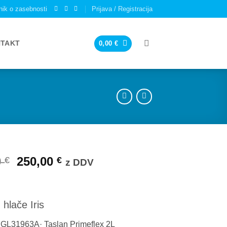
nik o zasebnosti
Prijava / Registracija
TAKT
0,00
€
Izvirna
Trenutna
0
250,00
€
€
z DDV
cena
cena
je
je:
bila:
250,00 €.
 hlače Iris
320,00 €.
s GL31963A· Taslan Primeflex 2L