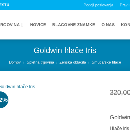
ESTU
Pogoji poslovanja
Pravil
TRGOVINA
NOVICE
BLAGOVNE ZNAMKE
O NAS
KON
Goldwin hlače Iris
Domov
/
Spletna trgovina
/
Ženska oblačila
/
Smučarske hlače
320,0
22%
Add to
wishlist
Goldwin
Hlače Iri