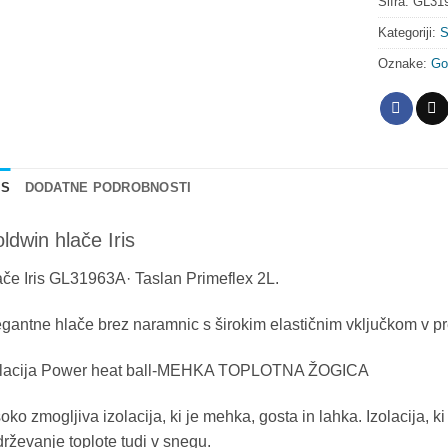
Šifra:
GL319
Kategoriji:
S
Oznake:
Go
IS
DODATNE PODROBNOSTI
ldwin hlače Iris
če Iris GL31963A· Taslan Primeflex 2L.
gantne hlače brez naramnic s širokim elastičnim vključkom v p
olacija Power heat ball-MEHKA TOPLOTNA ŽOGICA
oko zmogljiva izolacija, ki je mehka, gosta in lahka. Izolacija, 
rževanje toplote tudi v snegu.