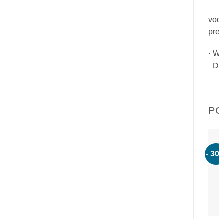
vod
pre
· W
· 
P
- 3