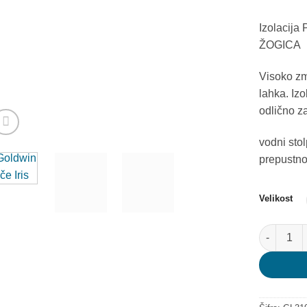
Izolacij
ŽOGICA
Visoko zmo
lahka. Izo
odlično z
vodni sto
prepustnos
Velikost
Goldwin hl