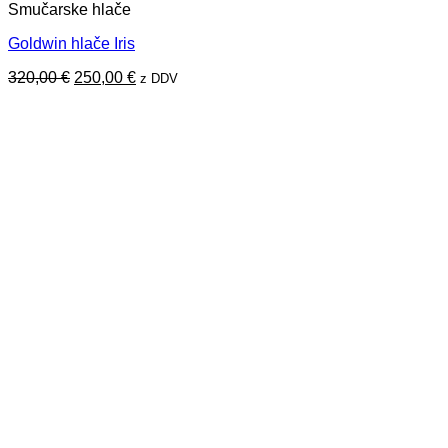
Smučarske hlače
Goldwin hlače Iris
Izvirna
Trenutna
320,00
€
250,00
€
z DDV
cena
cena
je
je:
bila:
250,00 €.
320,00 €.