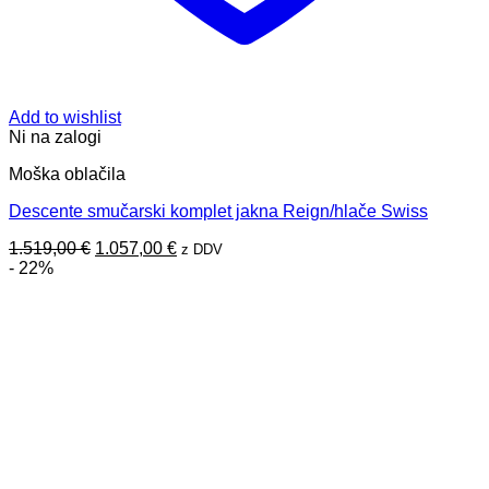
Add to wishlist
Ni na zalogi
Moška oblačila
Descente smučarski komplet jakna Reign/hlače Swiss
Izvirna
Trenutna
1.519,00
€
1.057,00
€
z DDV
cena
cena
- 22%
je
je:
bila:
1.057,00 €.
1.519,00 €.