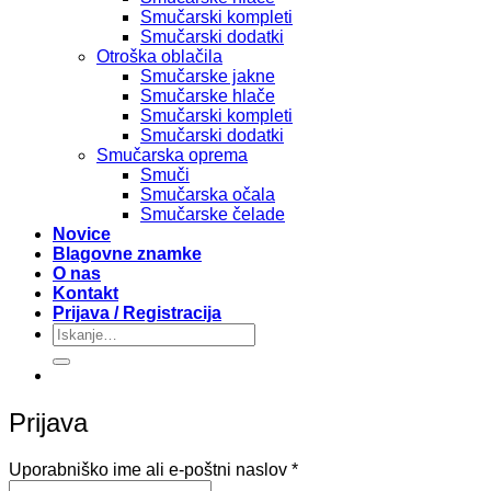
Smučarski kompleti
Smučarski dodatki
Otroška oblačila
Smučarske jakne
Smučarske hlače
Smučarski kompleti
Smučarski dodatki
Smučarska oprema
Smuči
Smučarska očala
Smučarske čelade
Novice
Blagovne znamke
O nas
Kontakt
Prijava / Registracija
Išči:
Prijava
Zahtevano
Uporabniško ime ali e-poštni naslov
*