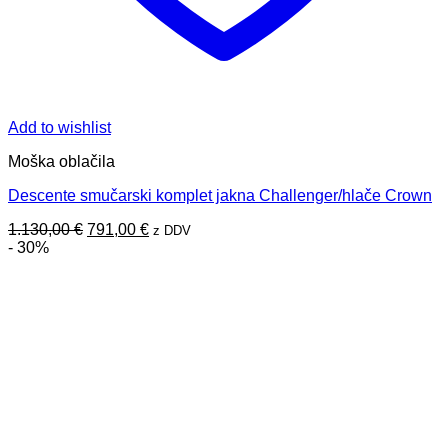
Add to wishlist
Moška oblačila
Descente smučarski komplet jakna Challenger/hlače Crown
Izvirna
Trenutna
1.130,00
€
791,00
€
z DDV
cena
cena
- 30%
je
je:
bila:
791,00 €.
1.130,00 €.