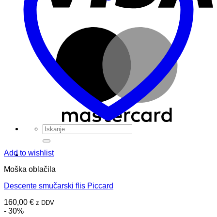
M
Išči:
Add to wishlist
Moška oblačila
Descente smučarski flis Piccard
160,00
€
z DDV
- 30%